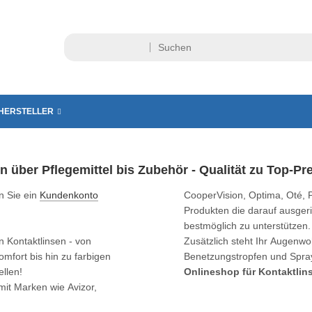
HERSTELLER
n über Pflegemittel bis Zubehör - Qualität zu Top-Pr
n Sie ein
Kundenkonto
CooperVision, Optima, Oté, 
Produkten die darauf ausger
bestmöglich zu unterstützen.
 Kontaktlinsen - von
Zusätzlich steht Ihr Augenw
mfort bis hin zu farbigen
Benetzungstropfen und Sprays
ellen!
Onlineshop für Kontaktlins
mit Marken wie Avizor,