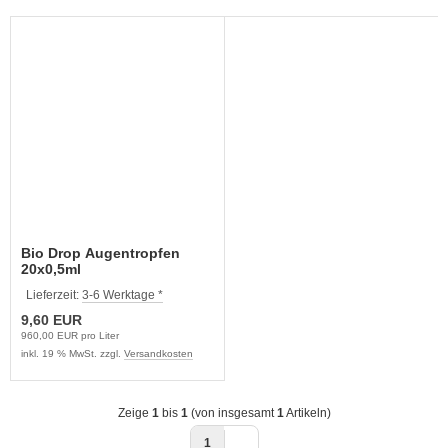
Bio Drop Augentropfen
20x0,5ml
Lieferzeit:
3-6 Werktage *
9,60 EUR
960,00 EUR pro Liter
inkl. 19 % MwSt. zzgl.
Versandkosten
Zeige
1
bis
1
(von insgesamt
1
Artikeln)
1