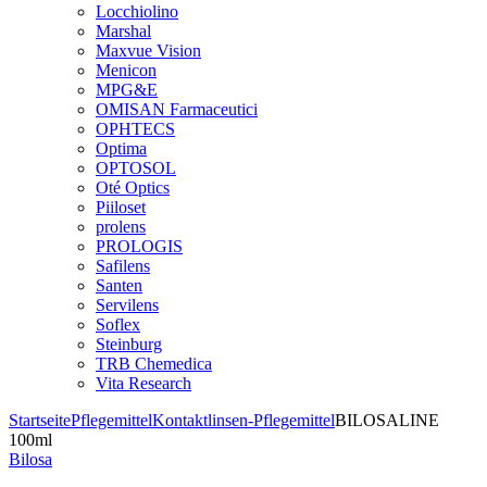
Locchiolino
Marshal
Maxvue Vision
Menicon
MPG&E
OMISAN Farmaceutici
OPHTECS
Optima
OPTOSOL
Oté Optics
Piiloset
prolens
PROLOGIS
Safilens
Santen
Servilens
Soflex
Steinburg
TRB Chemedica
Vita Research
Startseite
Pflegemittel
Kontaktlinsen-Pflegemittel
BILOSALINE
100ml
Bilosa