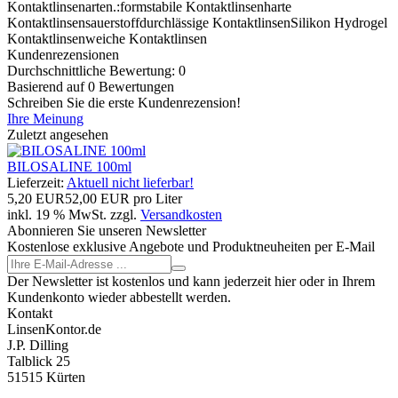
Kontaktlinsenarten.
:
formstabile Kontaktlinsen
harte
Kontaktlinsen
sauerstoffdurchlässige Kontaktlinsen
Silikon Hydrogel
Kontaktlinsen
weiche Kontaktlinsen
Kundenrezensionen
Durchschnittliche Bewertung: 0
Basierend auf 0 Bewertungen
Schreiben Sie die erste Kundenrezension!
Ihre Meinung
Zuletzt angesehen
BILOSALINE 100ml
Lieferzeit:
Aktuell nicht lieferbar!
5,20 EUR
52,00 EUR pro Liter
inkl. 19 % MwSt. zzgl.
Versandkosten
Abonnieren Sie unseren Newsletter
Kostenlose exklusive Angebote und Produktneuheiten per E-Mail
Der Newsletter ist kostenlos und kann jederzeit hier oder in Ihrem
Kundenkonto wieder abbestellt werden.
Kontakt
LinsenKontor.de
J.P. Dilling
Talblick 25
51515 Kürten