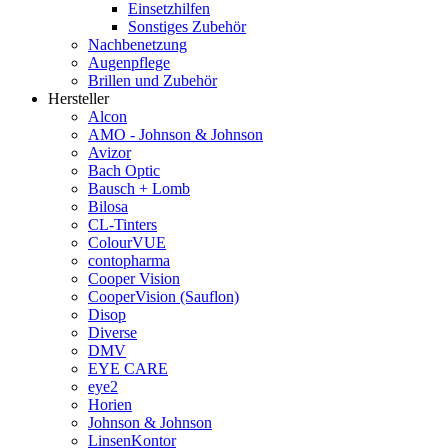
Einsetzhilfen
Sonstiges Zubehör
Nachbenetzung
Augenpflege
Brillen und Zubehör
Hersteller
Alcon
AMO - Johnson & Johnson
Avizor
Bach Optic
Bausch + Lomb
Bilosa
CL-Tinters
ColourVUE
contopharma
Cooper Vision
CooperVision (Sauflon)
Disop
Diverse
DMV
EYE CARE
eye2
Horien
Johnson & Johnson
LinsenKontor