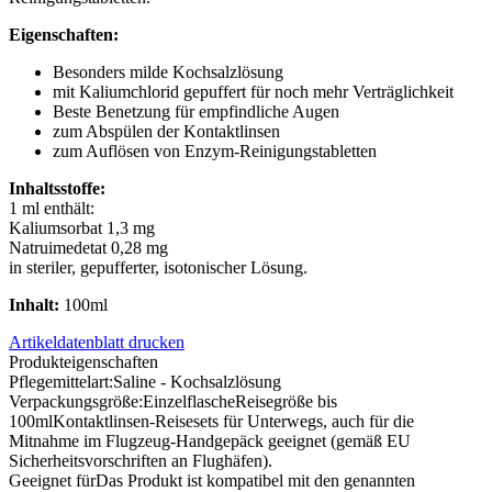
Eigenschaften:
Besonders milde Kochsalzlösung
mit Kaliumchlorid gepuffert für noch mehr Verträglichkeit
Beste Benetzung für empfindliche Augen
zum Abspülen der Kontaktlinsen
zum Auflösen von Enzym-Reinigungstabletten
Inhaltsstoffe:
1 ml enthält:
Kaliumsorbat 1,3 mg
Natruimedetat 0,28 mg
in steriler, gepufferter, isotonischer Lösung.
Inhalt:
100ml
Artikeldatenblatt drucken
Produkteigenschaften
Pflegemittelart:
Saline - Kochsalzlösung
Verpackungsgröße:
Einzelflasche
Reisegröße bis
100ml
Kontaktlinsen-Reisesets für Unterwegs, auch für die
Mitnahme im Flugzeug-Handgepäck geeignet (gemäß EU
Sicherheitsvorschriften an Flughäfen).
Geeignet für
Das Produkt ist kompatibel mit den genannten