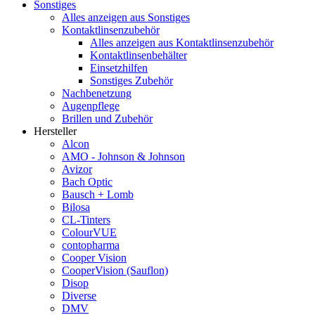
Sonstiges
Alles anzeigen aus Sonstiges
Kontaktlinsenzubehör
Alles anzeigen aus Kontaktlinsenzubehör
Kontaktlinsenbehälter
Einsetzhilfen
Sonstiges Zubehör
Nachbenetzung
Augenpflege
Brillen und Zubehör
Hersteller
Alcon
AMO - Johnson & Johnson
Avizor
Bach Optic
Bausch + Lomb
Bilosa
CL-Tinters
ColourVUE
contopharma
Cooper Vision
CooperVision (Sauflon)
Disop
Diverse
DMV