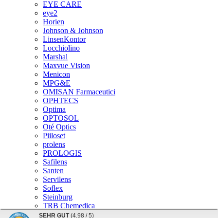
EYE CARE
eye2
Horien
Johnson & Johnson
LinsenKontor
Locchiolino
Marshal
Maxvue Vision
Menicon
MPG&E
OMISAN Farmaceutici
OPHTECS
Optima
OPTOSOL
Oté Optics
Piiloset
prolens
PROLOGIS
Safilens
Santen
Servilens
Soflex
Steinburg
TRB Chemedica
Vita Research
SEHR GUT
(4.98 / 5)