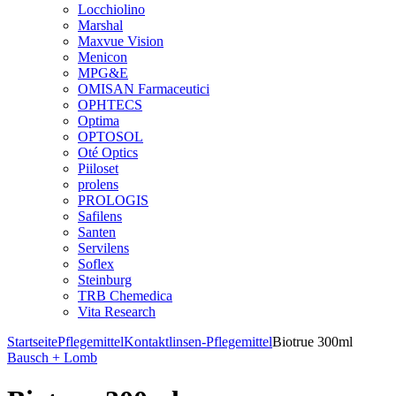
Locchiolino
Marshal
Maxvue Vision
Menicon
MPG&E
OMISAN Farmaceutici
OPHTECS
Optima
OPTOSOL
Oté Optics
Piiloset
prolens
PROLOGIS
Safilens
Santen
Servilens
Soflex
Steinburg
TRB Chemedica
Vita Research
Startseite
Pflegemittel
Kontaktlinsen-Pflegemittel
Biotrue 300ml
Bausch + Lomb