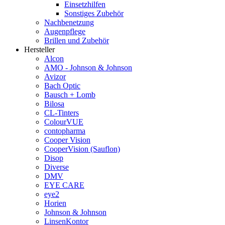
Einsetzhilfen
Sonstiges Zubehör
Nachbenetzung
Augenpflege
Brillen und Zubehör
Hersteller
Alcon
AMO - Johnson & Johnson
Avizor
Bach Optic
Bausch + Lomb
Bilosa
CL-Tinters
ColourVUE
contopharma
Cooper Vision
CooperVision (Sauflon)
Disop
Diverse
DMV
EYE CARE
eye2
Horien
Johnson & Johnson
LinsenKontor