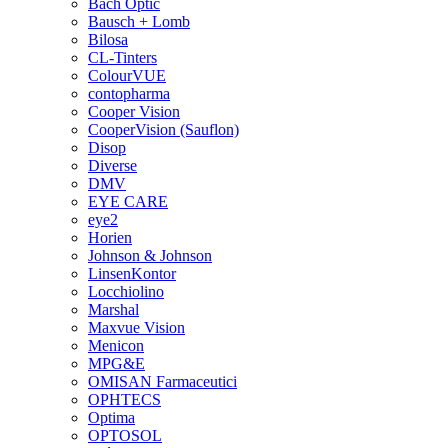
Bach Optic
Bausch + Lomb
Bilosa
CL-Tinters
ColourVUE
contopharma
Cooper Vision
CooperVision (Sauflon)
Disop
Diverse
DMV
EYE CARE
eye2
Horien
Johnson & Johnson
LinsenKontor
Locchiolino
Marshal
Maxvue Vision
Menicon
MPG&E
OMISAN Farmaceutici
OPHTECS
Optima
OPTOSOL