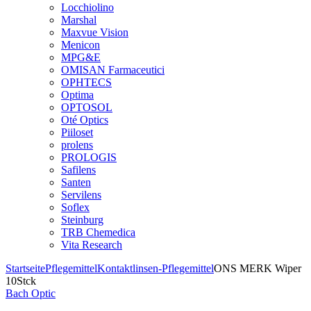
Locchiolino
Marshal
Maxvue Vision
Menicon
MPG&E
OMISAN Farmaceutici
OPHTECS
Optima
OPTOSOL
Oté Optics
Piiloset
prolens
PROLOGIS
Safilens
Santen
Servilens
Soflex
Steinburg
TRB Chemedica
Vita Research
Startseite
Pflegemittel
Kontaktlinsen-Pflegemittel
ONS MERK Wiper
10Stck
Bach Optic