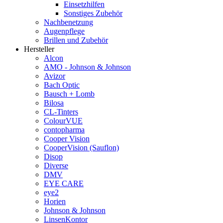
Einsetzhilfen
Sonstiges Zubehör
Nachbenetzung
Augenpflege
Brillen und Zubehör
Hersteller
Alcon
AMO - Johnson & Johnson
Avizor
Bach Optic
Bausch + Lomb
Bilosa
CL-Tinters
ColourVUE
contopharma
Cooper Vision
CooperVision (Sauflon)
Disop
Diverse
DMV
EYE CARE
eye2
Horien
Johnson & Johnson
LinsenKontor