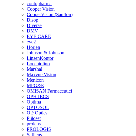
contopharma
Cooper Vision
CooperVision (Sauflon)
Disop
Diverse
DMV
EYE CARE
eye2
Horien
Johnson & Johnson
LinsenKontor
Locchiolino
Marshal
Maxvue Vision
Menicon
MPG&E
OMISAN Farmaceutici
OPHTECS
Optima
OPTOSOL
Oté Optics
Piiloset
prolens
PROLOGIS
Safilens