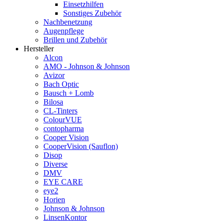
Einsetzhilfen
Sonstiges Zubehör
Nachbenetzung
Augenpflege
Brillen und Zubehör
Hersteller
Alcon
AMO - Johnson & Johnson
Avizor
Bach Optic
Bausch + Lomb
Bilosa
CL-Tinters
ColourVUE
contopharma
Cooper Vision
CooperVision (Sauflon)
Disop
Diverse
DMV
EYE CARE
eye2
Horien
Johnson & Johnson
LinsenKontor