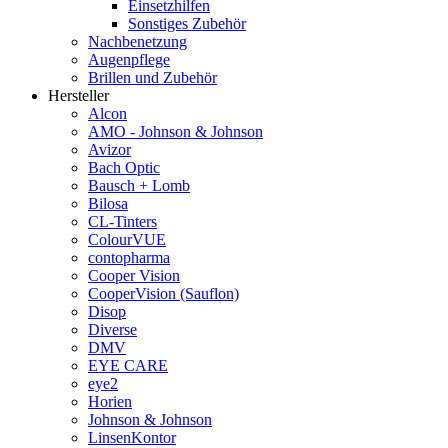
Einsetzhilfen
Sonstiges Zubehör
Nachbenetzung
Augenpflege
Brillen und Zubehör
Hersteller
Alcon
AMO - Johnson & Johnson
Avizor
Bach Optic
Bausch + Lomb
Bilosa
CL-Tinters
ColourVUE
contopharma
Cooper Vision
CooperVision (Sauflon)
Disop
Diverse
DMV
EYE CARE
eye2
Horien
Johnson & Johnson
LinsenKontor