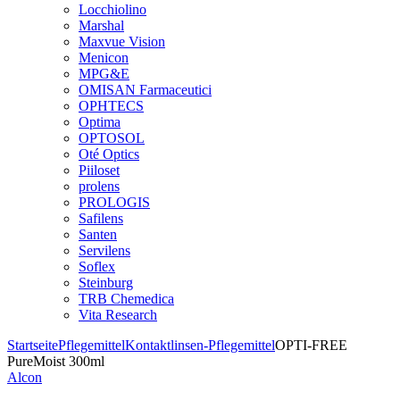
Locchiolino
Marshal
Maxvue Vision
Menicon
MPG&E
OMISAN Farmaceutici
OPHTECS
Optima
OPTOSOL
Oté Optics
Piiloset
prolens
PROLOGIS
Safilens
Santen
Servilens
Soflex
Steinburg
TRB Chemedica
Vita Research
Startseite
Pflegemittel
Kontaktlinsen-Pflegemittel
OPTI-FREE
PureMoist 300ml
Alcon