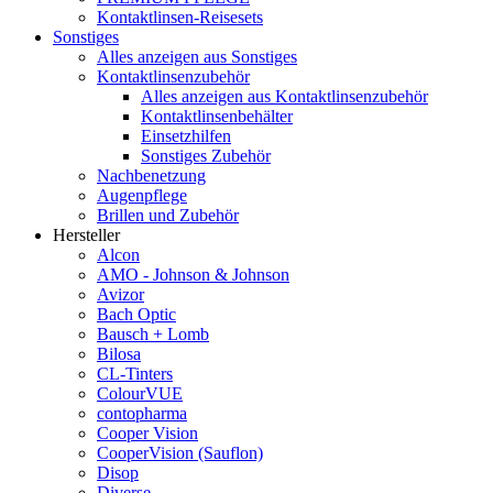
Kontaktlinsen-Reisesets
Sonstiges
Alles anzeigen aus Sonstiges
Kontaktlinsenzubehör
Alles anzeigen aus Kontaktlinsenzubehör
Kontaktlinsenbehälter
Einsetzhilfen
Sonstiges Zubehör
Nachbenetzung
Augenpflege
Brillen und Zubehör
Hersteller
Alcon
AMO - Johnson & Johnson
Avizor
Bach Optic
Bausch + Lomb
Bilosa
CL-Tinters
ColourVUE
contopharma
Cooper Vision
CooperVision (Sauflon)
Disop
Diverse