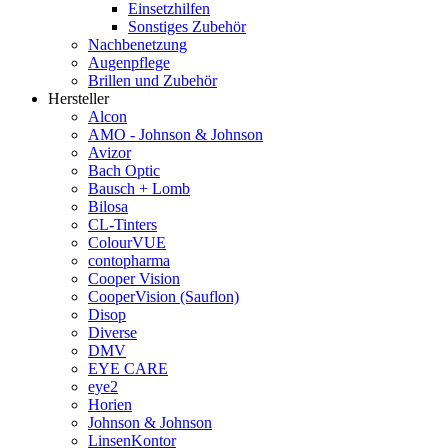
Einsetzhilfen
Sonstiges Zubehör
Nachbenetzung
Augenpflege
Brillen und Zubehör
Hersteller
Alcon
AMO - Johnson & Johnson
Avizor
Bach Optic
Bausch + Lomb
Bilosa
CL-Tinters
ColourVUE
contopharma
Cooper Vision
CooperVision (Sauflon)
Disop
Diverse
DMV
EYE CARE
eye2
Horien
Johnson & Johnson
LinsenKontor