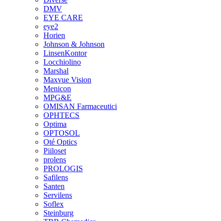
DMV
EYE CARE
eye2
Horien
Johnson & Johnson
LinsenKontor
Locchiolino
Marshal
Maxvue Vision
Menicon
MPG&E
OMISAN Farmaceutici
OPHTECS
Optima
OPTOSOL
Oté Optics
Piiloset
prolens
PROLOGIS
Safilens
Santen
Servilens
Soflex
Steinburg