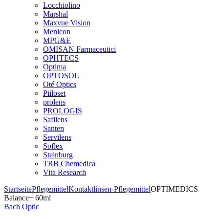
Locchiolino
Marshal
Maxvue Vision
Menicon
MPG&E
OMISAN Farmaceutici
OPHTECS
Optima
OPTOSOL
Oté Optics
Piiloset
prolens
PROLOGIS
Safilens
Santen
Servilens
Soflex
Steinburg
TRB Chemedica
Vita Research
Startseite
Pflegemittel
Kontaktlinsen-Pflegemittel
OPTIMEDICS
Balance+ 60ml
Bach Optic