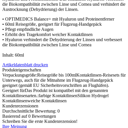
die Biokompatibilität zwischen Linse und Cornea und verhindert die
Austrocknung (Dehydrierung) der Linsen.
• OPTIMEDICS Balance+ mit Hyaluron und Proteinentferner
• 60ml Reisegröße, geeignet für Flugzeug-Handgepäck
• Pflegt empfindliche Augen
• Erhöht den Tragekomfort weicher Kontaktlinsen
• Hyaluron verhindert die Dehydrierung der Linsen und verbessert
die Biokompatibilität zwischen Linse und Cornea
Inhalt: 60ml
Artikeldatenblatt drucken
Produkteigenschaften
Verpackungsgröße:
Reisegröße bis 100ml
Kontaktlinsen-Reisesets für
Unterwegs, auch für die Mitnahme im Flugzeug-Handgepäck
geeignet (gemäß EU Sicherheitsvorschriften an Flughäfen).
Geeignet für
Das Produkt ist kompatibel mit den genannten
Kontaktlinsenarten.
:
farbige Kontaktlinsen
Silikon Hydrogel
Kontaktlinsen
weiche Kontaktlinsen
Kundenrezensionen
Durchschnittliche Bewertung: 0
Basierend auf 0 Bewertungen
Schreiben Sie die erste Kundenrezension!
Ihre Meinung