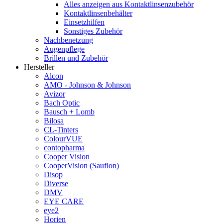
Alles anzeigen aus Kontaktlinsenzubehör
Kontaktlinsenbehälter
Einsetzhilfen
Sonstiges Zubehör
Nachbenetzung
Augenpflege
Brillen und Zubehör
Hersteller
Alcon
AMO - Johnson & Johnson
Avizor
Bach Optic
Bausch + Lomb
Bilosa
CL-Tinters
ColourVUE
contopharma
Cooper Vision
CooperVision (Sauflon)
Disop
Diverse
DMV
EYE CARE
eye2
Horien