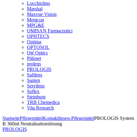
Locchiolino
Marshal
Maxvue Vision
Menicon
MPG&E
OMISAN Farmaceutici
OPHTECS
Optima
OPTOSOL
Oté Optics
Piiloset
prolens
PROLOGIS
Safilens
Santen
Servilens
Soflex
Steinburg
TRB Chemedica
Vita Research
Startseite
Pflegemittel
Kontaktlinsen-Pflegemittel
PROLOGIS System
B 360ml Neutralisationslösung
PROLOGIS