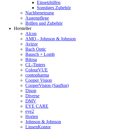
Einsetzhilfen
Sonstiges Zubehör
Nachbenetzung
Augenpflege
Brillen und Zubehör
Hersteller
Alcon
AMO - Johnson & Johnson
Avizor
Bach Optic
Bausch + Lomb
Bilosa
CL-Tinters
ColourVUE
contopharma
Cooper Vision
CooperVision (Sauflon)
Disop
Diverse
DMV
EYE CARE
eye2
Horien
Johnson & Johnson
LinsenKontor