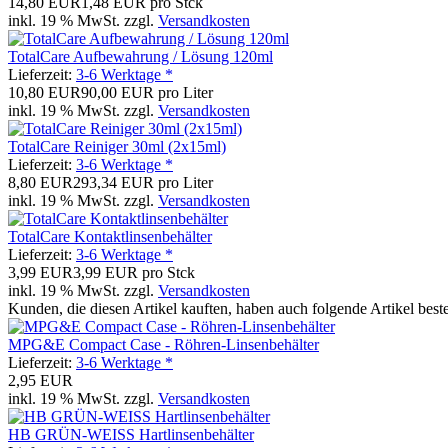
14,80 EUR
1,48 EUR pro Stck
inkl. 19 % MwSt. zzgl.
Versandkosten
TotalCare Aufbewahrung / Lösung 120ml
Lieferzeit:
3-6 Werktage *
10,80 EUR
90,00 EUR pro Liter
inkl. 19 % MwSt. zzgl.
Versandkosten
TotalCare Reiniger 30ml (2x15ml)
Lieferzeit:
3-6 Werktage *
8,80 EUR
293,34 EUR pro Liter
inkl. 19 % MwSt. zzgl.
Versandkosten
TotalCare Kontaktlinsenbehälter
Lieferzeit:
3-6 Werktage *
3,99 EUR
3,99 EUR pro Stck
inkl. 19 % MwSt. zzgl.
Versandkosten
Kunden, die diesen Artikel kauften, haben auch folgende Artikel bestel
MPG&E Compact Case - Röhren-Linsenbehälter
Lieferzeit:
3-6 Werktage *
2,95 EUR
inkl. 19 % MwSt. zzgl.
Versandkosten
HB GRÜN-WEISS Hartlinsenbehälter