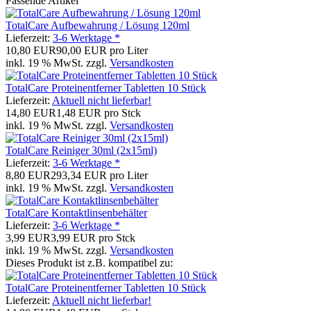
Passende Artikel
TotalCare Aufbewahrung / Lösung 120ml
Lieferzeit:
3-6 Werktage *
10,80 EUR
90,00 EUR pro Liter
inkl. 19 % MwSt. zzgl.
Versandkosten
TotalCare Proteinentferner Tabletten 10 Stück
Lieferzeit:
Aktuell nicht lieferbar!
14,80 EUR
1,48 EUR pro Stck
inkl. 19 % MwSt. zzgl.
Versandkosten
TotalCare Reiniger 30ml (2x15ml)
Lieferzeit:
3-6 Werktage *
8,80 EUR
293,34 EUR pro Liter
inkl. 19 % MwSt. zzgl.
Versandkosten
TotalCare Kontaktlinsenbehälter
Lieferzeit:
3-6 Werktage *
3,99 EUR
3,99 EUR pro Stck
inkl. 19 % MwSt. zzgl.
Versandkosten
Dieses Produkt ist z.B. kompatibel zu:
TotalCare Proteinentferner Tabletten 10 Stück
Lieferzeit:
Aktuell nicht lieferbar!