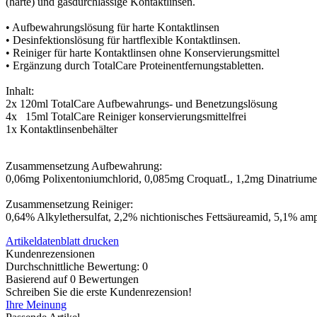
(harte) und gasdurchlässige Kontaktlinsen.
• Aufbewahrungslösung für harte Kontaktlinsen
• Desinfektionslösung für hartflexible Kontaktlinsen.
• Reiniger für harte Kontaktlinsen ohne Konservierungsmittel
• Ergänzung durch TotalCare Proteinentfernungstabletten.
Inhalt:
2x 120ml TotalCare Aufbewahrungs- und Benetzungslösung
4x 15ml TotalCare Reiniger konservierungsmittelfrei
1x Kontaktlinsenbehälter
Zusammensetzung Aufbewahrung:
0,06mg Polixentoniumchlorid, 0,085mg CroquatL, 1,2mg Dinatriume
Zusammensetzung Reiniger:
0,64% Alkylethersulfat, 2,2% nichtionisches Fettsäureamid, 5,1% amp
Artikeldatenblatt drucken
Kundenrezensionen
Durchschnittliche Bewertung: 0
Basierend auf 0 Bewertungen
Schreiben Sie die erste Kundenrezension!
Ihre Meinung