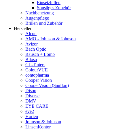
Einsetzhilfen
Sonstiges Zubehör
Nachbenetzung
Augenpflege
Brillen und Zubehör
Hersteller
Alcon
AMO - Johnson & Johnson
Avizor
Bach Optic
Bausch + Lomb
Bilosa
CL-Tinters
ColourVUE
contopharma
Cooper Vision
CooperVision (Sauflon)
Disop
Diverse
DMV
EYE CARE
eye2
Horien
Johnson & Johnson
LinsenKontor