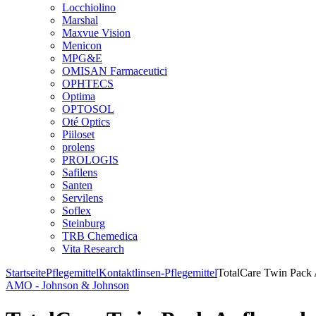
Locchiolino
Marshal
Maxvue Vision
Menicon
MPG&E
OMISAN Farmaceutici
OPHTECS
Optima
OPTOSOL
Oté Optics
Piiloset
prolens
PROLOGIS
Safilens
Santen
Servilens
Soflex
Steinburg
TRB Chemedica
Vita Research
Startseite
Pflegemittel
Kontaktlinsen-Pflegemittel
TotalCare Twin Pack
AMO - Johnson & Johnson