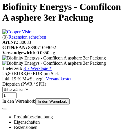
Biofinity Energys - Comfilcon
A asphere 3er Packung
(0)
|
Rezension schreiben
Art.Nr.:
30083
GTIN/EAN:
889071699692
Versandgewicht:
0.0350 kg
Lieferzeit:
3-7 Werktage *
25,80 EUR
8,60 EUR pro Stck
inkl. 19 % MwSt. zzgl.
Versandkosten
Dioptrien (PWR / SPH)
In den Warenkorb
In den Warenkorb
Produktbeschreibung
Eigenschaften
Rezensionen