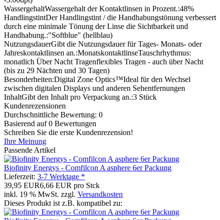
Wassergehalt
Wassergehalt der Kontaktlinsen in Prozent.
:
48%
Handlingstint
Der Handlingstint / die Handhabungstönung verbessert
durch eine minimale Tönung der Linse die Sichtbarkeit und
Handhabung.
:
"Softblue" (hellblau)
Nutzungsdauer
Gibt die Nutzungsdauer für Tages- Monats- oder
Jahreskontaktlinsen an.
:
Monatskontaktlinse
Tauschrhythmus:
monatlich
Über Nacht Tragen
flexibles Tragen - auch über Nacht
(bis zu 29 Nächten und 30 Tagen)
Besonderheiten:
Digital Zone Optics™
Ideal für den Wechsel
zwischen digitalen Displays und anderen Sehentfernungen
Inhalt
Gibt den Inhalt pro Verpackung an.
:
3 Stück
Kundenrezensionen
Durchschnittliche Bewertung: 0
Basierend auf 0 Bewertungen
Schreiben Sie die erste Kundenrezension!
Ihre Meinung
Passende Artikel
Biofinity Energys - Comfilcon A asphere 6er Packung
Lieferzeit:
3-7 Werktage *
39,95 EUR
6,66 EUR pro Stck
inkl. 19 % MwSt. zzgl.
Versandkosten
Dieses Produkt ist z.B. kompatibel zu: