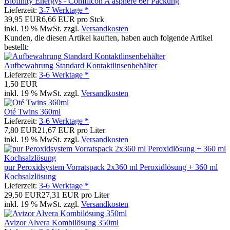
Biofinity Energys - Comfilcon A asphere 6er Packung
Lieferzeit:
3-7 Werktage *
39,95 EUR
6,66 EUR pro Stck
inkl. 19 % MwSt. zzgl.
Versandkosten
Kunden, die diesen Artikel kauften, haben auch folgende Artikel
bestellt:
Aufbewahrung Standard Kontaktlinsenbehälter
Lieferzeit:
3-6 Werktage *
1,50 EUR
inkl. 19 % MwSt. zzgl.
Versandkosten
Oté Twins 360ml
Lieferzeit:
3-6 Werktage *
7,80 EUR
21,67 EUR pro Liter
inkl. 19 % MwSt. zzgl.
Versandkosten
pur Peroxidsystem Vorratspack 2x360 ml Peroxidlösung + 360 ml
Kochsalzlösung
Lieferzeit:
3-6 Werktage *
29,50 EUR
27,31 EUR pro Liter
inkl. 19 % MwSt. zzgl.
Versandkosten
Avizor Alvera Kombilösung 350ml