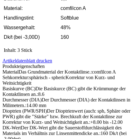
Material:
comfilcon A
Handlingstint:
Softblue
Wassergehalt:
48%
Dk/t (bei -3,00D)
160
Inhalt: 3 Stück
Artikeldatenblatt drucken
Produkteigenschaften
Material
Das Grundmaterial der Kontaktlinse.
:
comfilcon A
Sehkorrektur:
sphärisch - spheric
Korrektur von Kurz- und
Weitsichtigkeit
Basiskurve (BC)
Die Basiskurce (BC) gibt die Krümmunge der
Kontaktlinsen an.
:
8.6
Durchmesser (DIA)
Der Durchmesser (DIA) der Kontaktlinsen in
Milimetern.
:
14.00 mm
Dioptrien (PWR/SPH)
Der Dioptrienwert (auch: sph, Sphäre oder
PWR) gibt die "Stärke" bzw. Brechkraft der Kontaktlinse zur
Korrektur von Kurz- und Weitsichtigkeit an.
:
+8.00 bis -12.00
DK-Wert
Der DK-Wert gibt die Sauerstoffdurchlässigkeit des
Materials im Verhältnis zur Linsenmittendicke an.
:
160 Dk/t (bei
-3.00dpt)