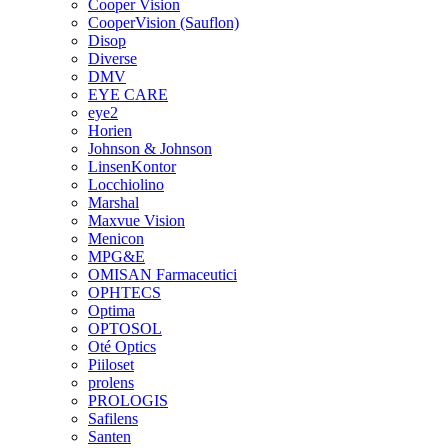
Cooper Vision
CooperVision (Sauflon)
Disop
Diverse
DMV
EYE CARE
eye2
Horien
Johnson & Johnson
LinsenKontor
Locchiolino
Marshal
Maxvue Vision
Menicon
MPG&E
OMISAN Farmaceutici
OPHTECS
Optima
OPTOSOL
Oté Optics
Piiloset
prolens
PROLOGIS
Safilens
Santen