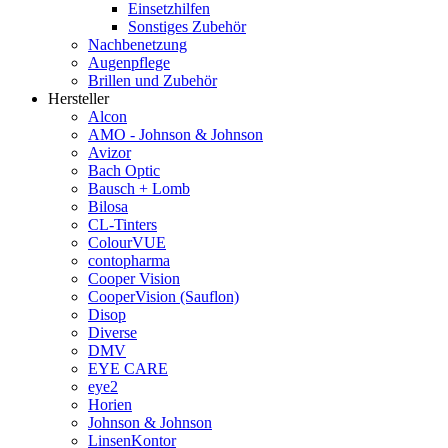
Einsetzhilfen
Sonstiges Zubehör
Nachbenetzung
Augenpflege
Brillen und Zubehör
Hersteller
Alcon
AMO - Johnson & Johnson
Avizor
Bach Optic
Bausch + Lomb
Bilosa
CL-Tinters
ColourVUE
contopharma
Cooper Vision
CooperVision (Sauflon)
Disop
Diverse
DMV
EYE CARE
eye2
Horien
Johnson & Johnson
LinsenKontor