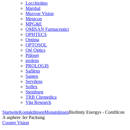
Locchiolino
Marshal
Maxvue Vision
Menicon
MPG&E
OMISAN Farmaceutici
OPHTECS
Optima
OPTOSOL
Oté Optics
Piiloset
prolens
PROLOGIS
Safilens
Santen
Servilens
Soflex
Steinburg
TRB Chemedica
Vita Research
Startseite
Kontaktlinsen
Monatslinsen
Biofinity Energys - Comfilcon
A asphere 3er Packung
Cooper Vision