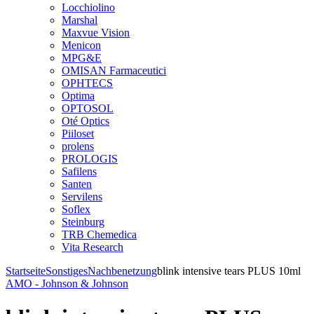
Locchiolino
Marshal
Maxvue Vision
Menicon
MPG&E
OMISAN Farmaceutici
OPHTECS
Optima
OPTOSOL
Oté Optics
Piiloset
prolens
PROLOGIS
Safilens
Santen
Servilens
Soflex
Steinburg
TRB Chemedica
Vita Research
Startseite
Sonstiges
Nachbenetzung
blink intensive tears PLUS 10ml
AMO - Johnson & Johnson