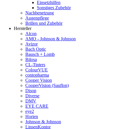
Einsetzhilfen
Sonstiges Zubehör
Nachbenetzung
Augenpflege
Brillen und Zubehör
Hersteller
Alcon
AMO - Johnson & Johnson
Avizor
Bach Optic
Bausch + Lomb
Bilosa
CL-Tinters
ColourVUE
contopharma
Cooper Vision
CooperVision (Sauflon)
Disop
Diverse
DMV
EYE CARE
eye2
Horien
Johnson & Johnson
LinsenKontor