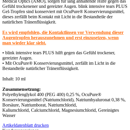
Medical Optics (AMO), sorgen für lang anhaltende Hilfe gegen das
Gefühl trockenener und gereizter Augen. blink intensive tears PLUS
Gel-Tropfen sind konserviert mit OcuPure® Konservierungsmittel,
dieses zerfällt beim Kontakt mit Licht in die Bestandteile der
natürlichen Tränenflüssigkeit.
Es wird empfohlen, die Kontaktlinsen vor Verwendung dieser
Augentropfen herauszunehmen und erst einzusetzen, wenn
man wieder klar sieht.
• blink intensive tears PLUS hilft gegen das Gefühl trockener,
gereizter Augen.
• Mit OcuPure® Konservierungsmittel, zerfällt im Licht in die
Bestandteile natürlicher Tränenflüssigkeit.
Inhalt: 10 ml
Zusammensetzung:
Polyethylenglykol 400 (PEG 400) 0,25 %, OcuPure®
Konservierungsmittel (Natriumchlorid), Natriumhyaluronat 0,38 %,
Borsäure, Natriumborat, Natriumchlorid,
Kaliumchlorid, Calciumchlorid, Magnesiumchlorid, Gereinigtes
Wasser
Artikeldatenblatt drucken