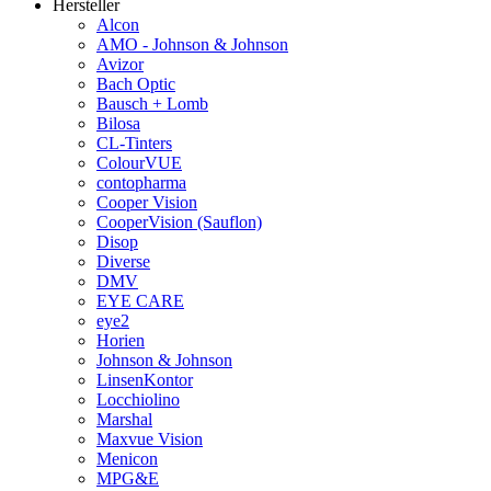
Hersteller
Alcon
AMO - Johnson & Johnson
Avizor
Bach Optic
Bausch + Lomb
Bilosa
CL-Tinters
ColourVUE
contopharma
Cooper Vision
CooperVision (Sauflon)
Disop
Diverse
DMV
EYE CARE
eye2
Horien
Johnson & Johnson
LinsenKontor
Locchiolino
Marshal
Maxvue Vision
Menicon
MPG&E