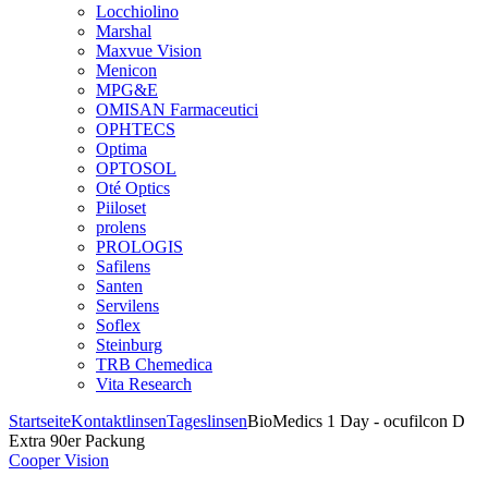
Locchiolino
Marshal
Maxvue Vision
Menicon
MPG&E
OMISAN Farmaceutici
OPHTECS
Optima
OPTOSOL
Oté Optics
Piiloset
prolens
PROLOGIS
Safilens
Santen
Servilens
Soflex
Steinburg
TRB Chemedica
Vita Research
Startseite
Kontaktlinsen
Tageslinsen
BioMedics 1 Day - ocufilcon D
Extra 90er Packung
Cooper Vision