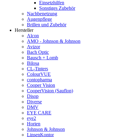
Einsetzhilfen
Sonstiges Zubehör
Nachbenetzung
Augenpflege
Brillen und Zubehör
Hersteller
Alcon
AMO - Johnson & Johnson
Avizor
Bach Optic
Bausch + Lomb
Bilosa
CL-Tinters
ColourVUE
contopharma
Cooper Vision
CooperVision (Sauflon)
Disop
Diverse
DMV
EYE CARE
eye2
Horien
Johnson & Johnson
LinsenKontor