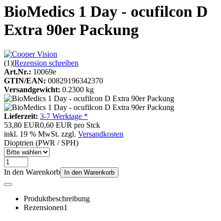
BioMedics 1 Day - ocufilcon D
Extra 90er Packung
(1)
|
Rezension schreiben
Art.Nr.:
10069e
GTIN/EAN:
00829196342370
Versandgewicht:
0.2300 kg
Lieferzeit:
3-7 Werktage *
53,80 EUR
0,60 EUR pro Stck
inkl. 19 % MwSt. zzgl.
Versandkosten
Dioptrien (PWR / SPH)
In den Warenkorb
In den Warenkorb
Produktbeschreibung
Rezensionen
1