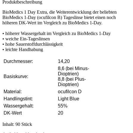
Produktbeschreibung
BioMedics 1 Day Extra, die Weiterentwicklung der beliebten
BioMedics 1-Day (ocufilcon B) Tageslinse bietet einen noch
höheren DK-Wert im Vergleich zu BioMedics 1-Day.
• höherer Wassergehalt im Vergleich zu BioMedics 1-Day
• weiche Ein-Tageslinsen
• hohe Sauerstoffdurchlässigkeit
• leichte Handhabung
Durchmesser:
14,20
8,6 (bei Minus-
Dioptrien)
Basiskurve:
8,8 (bei Plus-
Dioptrien)
Material:
ocufilcon D
Handlingstint:
Light Blue
Wassergehalt:
55%
DK-Wert
20
Inhalt: 90 Stück