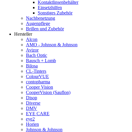
Kontaktlinsenbehälter
Einsetzhilfen
Sonstiges Zubehör
Nachbenetzung
Augenpflege
Brillen und Zubehör
Hersteller
Alcon
AMO - Johnson & Johnson
Avizor
Bach Optic
Bausch + Lomb
Bilosa
CL-Tinters
ColourVUE
contopharma
Cooper Vision
CooperVision (Sauflon)
Disop
Diverse
DMV
EYE CARE
eye2
Horien
Johnson & Johnson