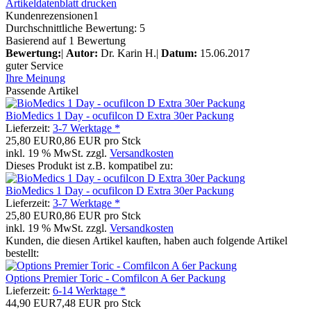
Artikeldatenblatt drucken
Kundenrezensionen
1
Durchschnittliche Bewertung: 5
Basierend auf 1 Bewertung
Bewertung:
|
Autor:
Dr. Karin H.
|
Datum:
15.06.2017
guter Service
Ihre Meinung
Passende Artikel
BioMedics 1 Day - ocufilcon D Extra 30er Packung
Lieferzeit:
3-7 Werktage *
25,80 EUR
0,86 EUR pro Stck
inkl. 19 % MwSt. zzgl.
Versandkosten
Dieses Produkt ist z.B. kompatibel zu:
BioMedics 1 Day - ocufilcon D Extra 30er Packung
Lieferzeit:
3-7 Werktage *
25,80 EUR
0,86 EUR pro Stck
inkl. 19 % MwSt. zzgl.
Versandkosten
Kunden, die diesen Artikel kauften, haben auch folgende Artikel
bestellt:
Options Premier Toric - Comfilcon A 6er Packung
Lieferzeit:
6-14 Werktage *
44,90 EUR
7,48 EUR pro Stck