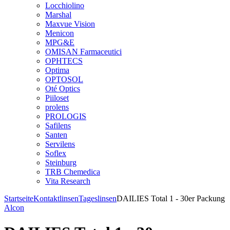
Locchiolino
Marshal
Maxvue Vision
Menicon
MPG&E
OMISAN Farmaceutici
OPHTECS
Optima
OPTOSOL
Oté Optics
Piiloset
prolens
PROLOGIS
Safilens
Santen
Servilens
Soflex
Steinburg
TRB Chemedica
Vita Research
Startseite
Kontaktlinsen
Tageslinsen
DAILIES Total 1 - 30er Packung
Alcon