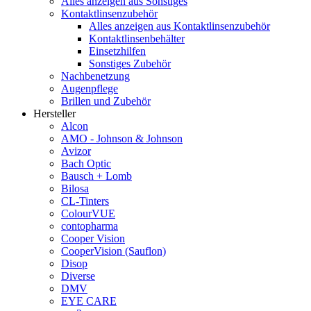
Alles anzeigen aus Sonstiges
Kontaktlinsenzubehör
Alles anzeigen aus Kontaktlinsenzubehör
Kontaktlinsenbehälter
Einsetzhilfen
Sonstiges Zubehör
Nachbenetzung
Augenpflege
Brillen und Zubehör
Hersteller
Alcon
AMO - Johnson & Johnson
Avizor
Bach Optic
Bausch + Lomb
Bilosa
CL-Tinters
ColourVUE
contopharma
Cooper Vision
CooperVision (Sauflon)
Disop
Diverse
DMV
EYE CARE