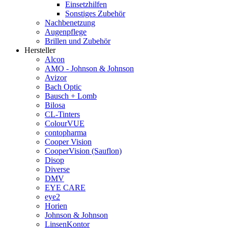
Einsetzhilfen
Sonstiges Zubehör
Nachbenetzung
Augenpflege
Brillen und Zubehör
Hersteller
Alcon
AMO - Johnson & Johnson
Avizor
Bach Optic
Bausch + Lomb
Bilosa
CL-Tinters
ColourVUE
contopharma
Cooper Vision
CooperVision (Sauflon)
Disop
Diverse
DMV
EYE CARE
eye2
Horien
Johnson & Johnson
LinsenKontor