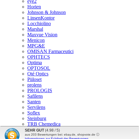
eye2
Horien
Johnson & Johnson
LinsenKontor
Locchiolino
Marshal
Maxvue Vision
Menicon
MPG&E
OMISAN Farmaceutici
OPHTECS
Optima
OPTOSOL
Oté Optics
Piiloset
prolens
PROLOGIS
Safilens
Santen
Servilens
Soflex
Steinburg
TRB Chemedica
Vita Research
SEHR GUT
(4.98 / 5)
aus
203
Bewertungen bei: ebay.de, shopvote.de ⓘ
Informationen zur Echtheit der Bewertungen