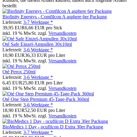
Kunden, die diesen Artikel kauften, haben auch folgende Artikel
bestellt:
Biofinity Energys - Comfilcon A asphere 6er Packung
Lieferzeit:
3-7 Werktage *
39,95 EUR
6,66 EUR pro Stck
inkl. 19 % MwSt. zzgl.
Versandkosten
Oté Safe Einzel-Ampullen 30x10ml
Lieferzeit:
3-6 Werktage *
10,90 EUR
36,33 EUR pro Liter
inkl. 19 % MwSt. zzgl.
Versandkosten
Oté Perox 250ml
Lieferzeit:
3-6 Werktage *
6,45 EUR
25,80 EUR pro Liter
inkl. 19 % MwSt. zzgl.
Versandkosten
Oté One Step Premium 45-Tage-Pack 360ml
Lieferzeit:
3-6 Werktage *
18,90 EUR
52,50 EUR pro Liter
inkl. 19 % MwSt. zzgl.
Versandkosten
BioMedics 1 Day - ocufilcon D Extra 30er Packung
Lieferzeit:
3-7 Werktage *