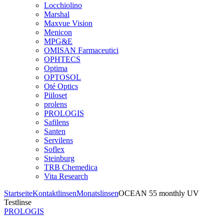
Locchiolino
Marshal
Maxvue Vision
Menicon
MPG&E
OMISAN Farmaceutici
OPHTECS
Optima
OPTOSOL
Oté Optics
Piiloset
prolens
PROLOGIS
Safilens
Santen
Servilens
Soflex
Steinburg
TRB Chemedica
Vita Research
Startseite
Kontaktlinsen
Monatslinsen
OCEAN 55 monthly UV
Testlinse
PROLOGIS