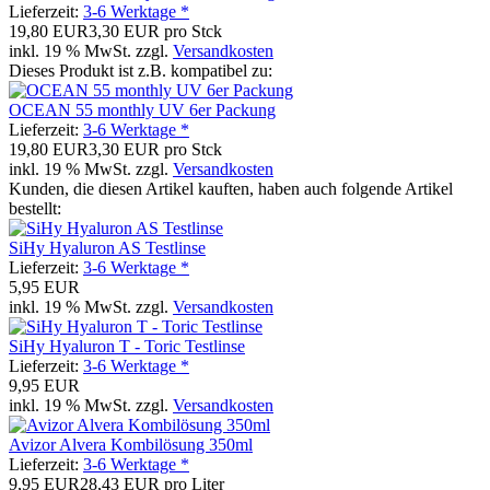
Lieferzeit:
3-6 Werktage *
19,80 EUR
3,30 EUR pro Stck
inkl. 19 % MwSt. zzgl.
Versandkosten
Dieses Produkt ist z.B. kompatibel zu:
OCEAN 55 monthly UV 6er Packung
Lieferzeit:
3-6 Werktage *
19,80 EUR
3,30 EUR pro Stck
inkl. 19 % MwSt. zzgl.
Versandkosten
Kunden, die diesen Artikel kauften, haben auch folgende Artikel
bestellt:
SiHy Hyaluron AS Testlinse
Lieferzeit:
3-6 Werktage *
5,95 EUR
inkl. 19 % MwSt. zzgl.
Versandkosten
SiHy Hyaluron T - Toric Testlinse
Lieferzeit:
3-6 Werktage *
9,95 EUR
inkl. 19 % MwSt. zzgl.
Versandkosten
Avizor Alvera Kombilösung 350ml
Lieferzeit:
3-6 Werktage *
9,95 EUR
28,43 EUR pro Liter