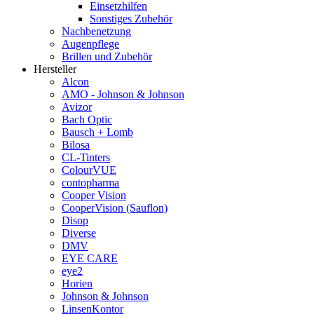
Einsetzhilfen
Sonstiges Zubehör
Nachbenetzung
Augenpflege
Brillen und Zubehör
Hersteller
Alcon
AMO - Johnson & Johnson
Avizor
Bach Optic
Bausch + Lomb
Bilosa
CL-Tinters
ColourVUE
contopharma
Cooper Vision
CooperVision (Sauflon)
Disop
Diverse
DMV
EYE CARE
eye2
Horien
Johnson & Johnson
LinsenKontor