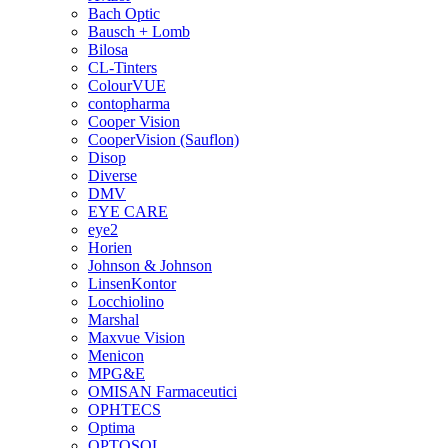
Bach Optic
Bausch + Lomb
Bilosa
CL-Tinters
ColourVUE
contopharma
Cooper Vision
CooperVision (Sauflon)
Disop
Diverse
DMV
EYE CARE
eye2
Horien
Johnson & Johnson
LinsenKontor
Locchiolino
Marshal
Maxvue Vision
Menicon
MPG&E
OMISAN Farmaceutici
OPHTECS
Optima
OPTOSOL