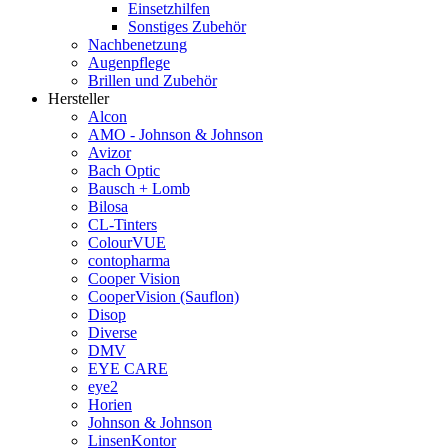
Einsetzhilfen
Sonstiges Zubehör
Nachbenetzung
Augenpflege
Brillen und Zubehör
Hersteller
Alcon
AMO - Johnson & Johnson
Avizor
Bach Optic
Bausch + Lomb
Bilosa
CL-Tinters
ColourVUE
contopharma
Cooper Vision
CooperVision (Sauflon)
Disop
Diverse
DMV
EYE CARE
eye2
Horien
Johnson & Johnson
LinsenKontor