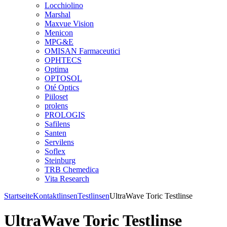
Locchiolino
Marshal
Maxvue Vision
Menicon
MPG&E
OMISAN Farmaceutici
OPHTECS
Optima
OPTOSOL
Oté Optics
Piiloset
prolens
PROLOGIS
Safilens
Santen
Servilens
Soflex
Steinburg
TRB Chemedica
Vita Research
Startseite
Kontaktlinsen
Testlinsen
UltraWave Toric Testlinse
UltraWave Toric Testlinse