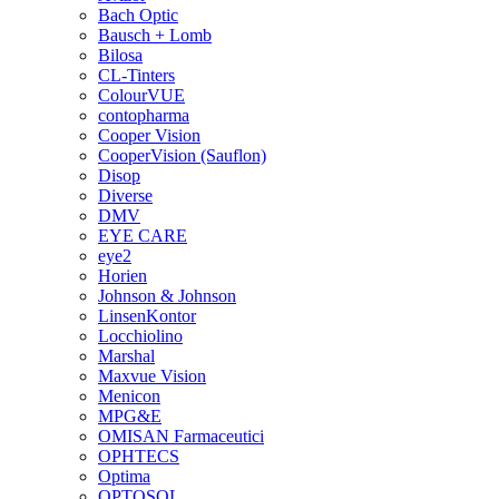
Bach Optic
Bausch + Lomb
Bilosa
CL-Tinters
ColourVUE
contopharma
Cooper Vision
CooperVision (Sauflon)
Disop
Diverse
DMV
EYE CARE
eye2
Horien
Johnson & Johnson
LinsenKontor
Locchiolino
Marshal
Maxvue Vision
Menicon
MPG&E
OMISAN Farmaceutici
OPHTECS
Optima
OPTOSOL